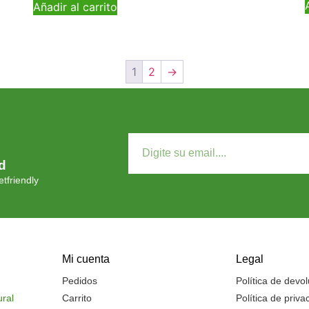
Añadir al carrito
1
2
→
d
tfriendly
Mi cuenta
Legal
Pedidos
Política de devo
ural
Carrito
Política de priva