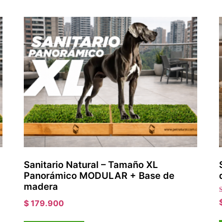
Sanitario Natural – Tamaño XL
Panorámico MODULAR + Base de
madera
V
$
179.900
5
d