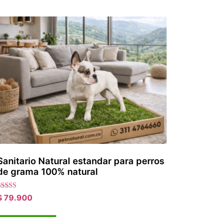
Sanitario Natural estandar para perros
de grama 100% natural
alorado con
$
79.900
.00
e 5