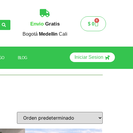
0
Envio
Gratis
$
0
Bogotá
Medellin
Cali
Iniciar Sesion
GO
BLOG