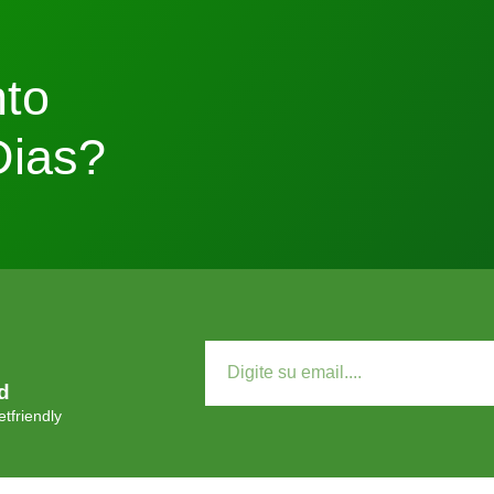
to
Dias?
d
tfriendly